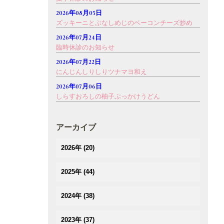
2026年08月05日
ズッキーニとぶなしめじのベーコンチーズ炒め
2026年07月24日
臨時休診のお知らせ
2026年07月22日
にんじんしりしりツナマヨ和え
2026年07月06日
しらすおろしの柚子ぶっかけうどん
アーカイブ
2026年
(20)
(2)
2025年
(44)
(3)
(4)
(2)
2024年
(38)
(3)
(3)
(5)
(3)
(3)
2023年
(37)