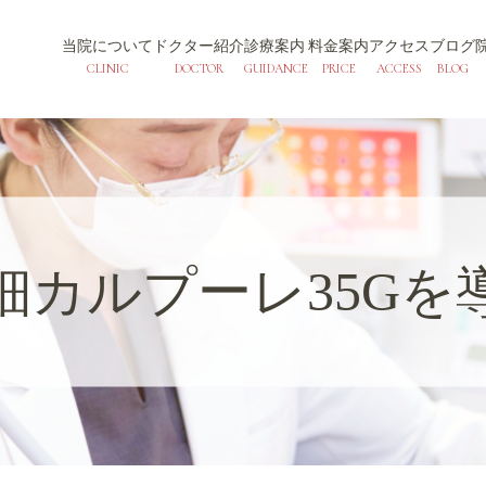
当院について
ドクター紹介
診療案内
料金案内
アクセス
ブログ
CLINIC
DOCTOR
GUIDANCE
PRICE
ACCESS
BLOG
細カルプーレ35Gを