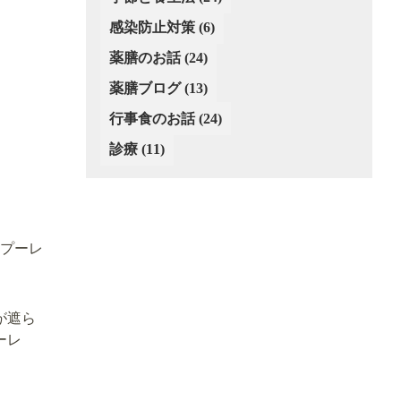
(2)
感染防止対策
(6)
薬膳のお話
(24)
薬膳ブログ
(13)
行事食のお話
(24)
診療
(11)
プーレ
が遮ら
ーレ