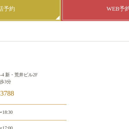
話予約
WEB予
-4 新・荒井ビル2F
歩3分
3788
〜18:30
〜17:00