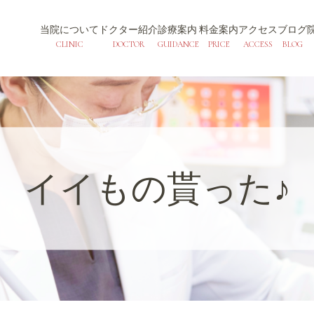
当院について
ドクター紹介
診療案内
料金案内
アクセス
ブログ
CLINIC
DOCTOR
GUIDANCE
PRICE
ACCESS
BLOG
イイもの貰った♪