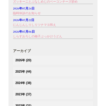
ズッキーニとぶなしめじのベーコンチーズ炒め
2026年07月24日
臨時休診のお知らせ
2026年07月22日
にんじんしりしりツナマヨ和え
2026年07月06日
しらすおろしの柚子ぶっかけうどん
アーカイブ
2026年
(20)
(2)
2025年
(44)
(3)
(4)
(2)
2024年
(38)
(3)
(3)
(5)
(3)
(3)
2023年
(37)
(3)
(3)
(2)
(3)
(4)
(5)
(2)
2022年
(31)