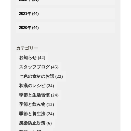
(2)
(2)
(3)
(3)
(3)
(3)
(5)
(4)
2021年
(44)
(3)
(2)
(3)
(4)
(3)
(3)
(3)
(3)
(4)
2020年
(44)
(3)
(2)
(2)
(2)
(4)
(4)
(5)
(3)
(4)
(4)
(3)
(5)
(5)
(2)
(3)
(2)
(4)
カテゴリー
(6)
(4)
(3)
(3)
(2)
お知らせ
(42)
(5)
(3)
(4)
(4)
(3)
(4)
スタッフブログ
(3)
(45)
(3)
(4)
(2)
(3)
(2)
(4)
七色の食材のお話
(22)
(3)
(4)
(1)
和漢のレシピ
(24)
(3)
(4)
(2)
季節と生活習慣
(24)
(4)
(4)
(3)
(3)
季節と飲み物
(13)
(3)
季節と養生法
(24)
(2)
感染防止対策
(6)