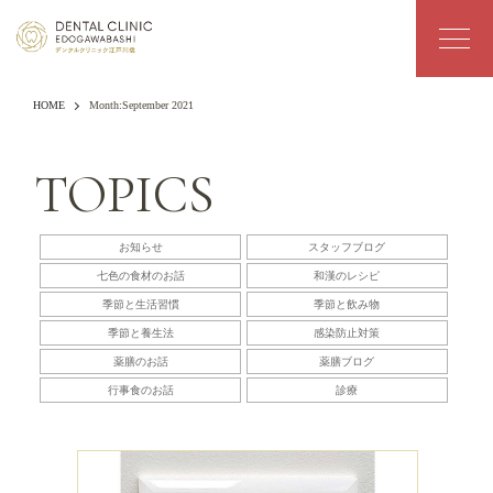
HOME
Month:
September 2021
TOPICS
お知らせ
スタッフブログ
七色の食材のお話
和漢のレシピ
季節と生活習慣
季節と飲み物
季節と養生法
感染防止対策
薬膳のお話
薬膳ブログ
行事食のお話
診療