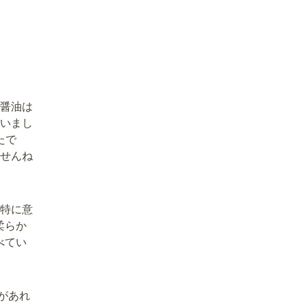
醤油は
いまし
たで
せんね
 特に意
柔らか
べてい
があれ