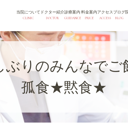
当院について
ドクター紹介
診療案内
料金案内
アクセス
ブログ
CLINIC
DOCTOR
GUIDANCE
PRICE
ACCESS
BLOG
しぶりのみんなでご
孤食★黙食★