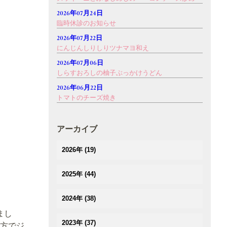
2026年07月24日
臨時休診のお知らせ
2026年07月22日
にんじんしりしりツナマヨ和え
2026年07月06日
しらすおろしの柚子ぶっかけうどん
2026年06月22日
トマトのチーズ焼き
アーカイブ
2026年
(19)
(1)
2025年
(44)
(3)
(4)
(2)
2024年
(38)
(3)
(3)
まし
(5)
(3)
(3)
2023年
(37)
方でジ