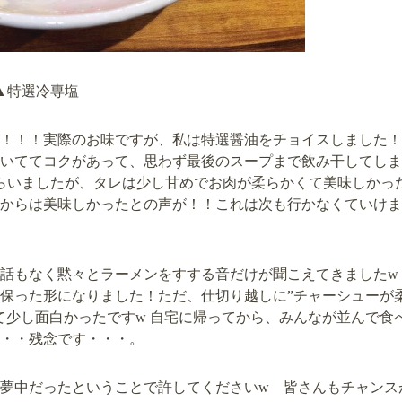
▲特選冷専塩
！！！実際のお味ですが、私は特選醤油をチョイスしました！
いててコクがあって、思わず最後のスープまで飲み干してしま
らいましたが、タレは少し甘めでお肉が柔らかくて美味しかっ
からは美味しかったとの声が！！これは次も行かなくていけま
話もなく黙々とラーメンをすする音だけが聞こえてきましたw
保った形になりました！ただ、仕切り越しに”チャーシューが
て少し面白かったですw 自宅に帰ってから、みんなが並んで食
・・残念です・・・。
夢中だったということで許してくださいw 皆さんもチャンス