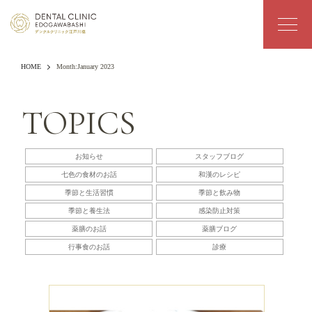
HOME
Month:
January 2023
TOPICS
お知らせ
スタッフブログ
七色の食材のお話
和漢のレシピ
季節と生活習慣
季節と飲み物
季節と養生法
感染防止対策
薬膳のお話
薬膳ブログ
行事食のお話
診療