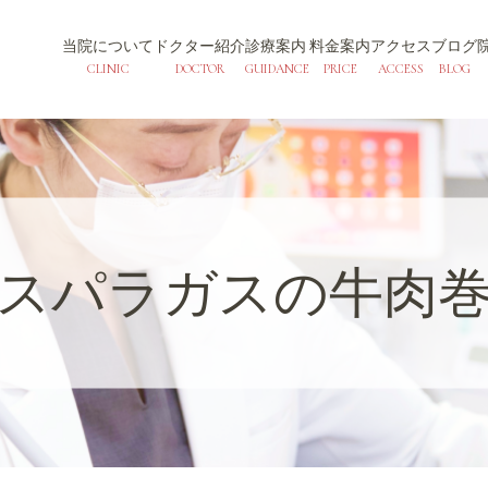
当院について
ドクター紹介
診療案内
料金案内
アクセス
ブログ
CLINIC
DOCTOR
GUIDANCE
PRICE
ACCESS
BLOG
スパラガスの牛肉