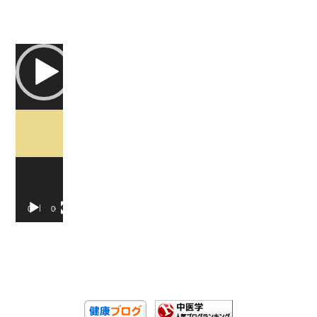
Video
Player
00:00
00:07