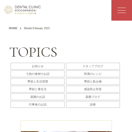
HOME
Month:
February 2025
TOPICS
お知らせ
スタッフブログ
七色の食材のお話
和漢のレシピ
季節と生活習慣
季節と飲み物
季節と養生法
感染防止対策
薬膳のお話
薬膳ブログ
行事食のお話
診療