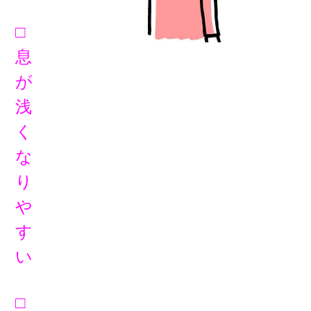
□
息
が
浅
く
な
り
や
す
い
□