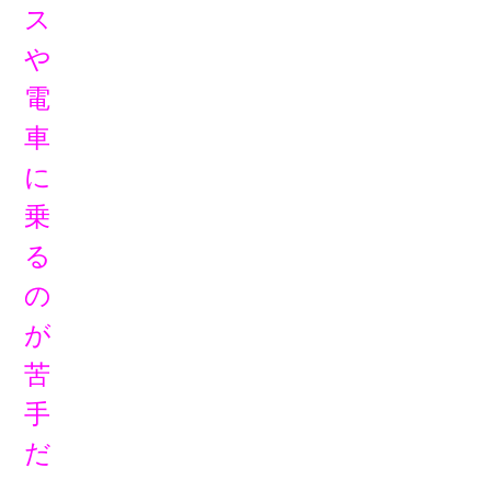
ス
や
電
車
に
乗
る
の
が
苦
手
だ