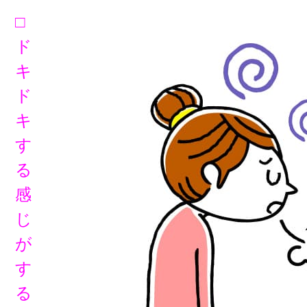
□
ド
キ
ド
キ
す
る
感
じ
が
す
る