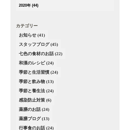
(3)
(3)
(3)
(3)
(4)
2020年
(44)
(3)
(2)
(2)
(2)
(4)
(4)
(5)
(3)
(4)
(4)
(3)
(5)
(5)
(2)
(3)
(2)
(4)
カテゴリー
(6)
(4)
(3)
(3)
(2)
お知らせ
(41)
(5)
(3)
(4)
(4)
(3)
(4)
スタッフブログ
(3)
(45)
(3)
(4)
(2)
(3)
(2)
(4)
七色の食材のお話
(22)
(3)
(4)
(1)
和漢のレシピ
(24)
(3)
(4)
(2)
季節と生活習慣
(24)
(4)
(4)
(3)
(3)
季節と飲み物
(13)
(3)
季節と養生法
(24)
(2)
感染防止対策
(6)
薬膳のお話
(24)
薬膳ブログ
(13)
行事食のお話
(24)