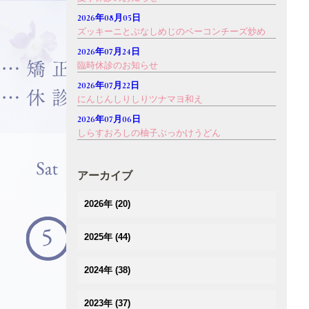
2026年08月05日
ズッキーニとぶなしめじのベーコンチーズ炒め
2026年07月24日
臨時休診のお知らせ
2026年07月22日
にんじんしりしりツナマヨ和え
2026年07月06日
しらすおろしの柚子ぶっかけうどん
アーカイブ
2026年
(20)
(2)
2025年
(44)
(3)
(4)
(2)
2024年
(38)
(3)
(3)
(5)
(3)
(3)
2023年
(37)