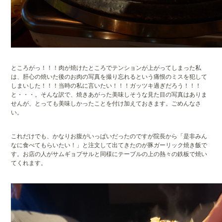
ところがっ！！！肉が焼けたところでテンションが上がってしまった私
は、肝心の焼いた後のお肉の写真を撮り忘れるという痛恨のミスを犯して
しまいした！！！当時の私に言いたい！！！ガッツキ過ぎだろう！！！
と・・・。そんな訳で、焼きあがった美味しそうな見た目の写真はありま
せんが、とっても美味しかったことを付け加えておきます。ごめんなさ
い。
これだけでも、かなりお腹がいっぱいだったのですが院長から「是非みん
なに食べてもらいたい！」と注文して出てきたのが豚ガーリック焼き飯で
す。お店の人がサムギョプサルと同様にテーブルの上の熱々の鉄板で焼い
てくれます。