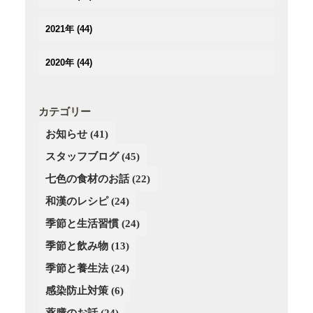
(2)
(2)
(3)
(3)
(3)
(3)
(5)
(4)
2021年
(44)
(3)
(2)
(3)
(4)
(3)
(3)
(3)
(3)
(4)
2020年
(44)
(3)
(2)
(2)
(2)
(4)
(4)
(5)
(3)
(4)
(4)
(3)
(5)
(5)
(2)
(3)
(2)
(4)
カテゴリー
(6)
(4)
(3)
(3)
(2)
お知らせ
(41)
(5)
(3)
(4)
(4)
(3)
(4)
スタッフブログ
(3)
(45)
(3)
(4)
(2)
(3)
(2)
(4)
七色の食材のお話
(22)
(3)
(4)
(1)
和漢のレシピ
(24)
(3)
(4)
(2)
季節と生活習慣
(24)
(4)
(4)
(3)
(3)
季節と飲み物
(13)
(3)
季節と養生法
(24)
(2)
感染防止対策
(6)