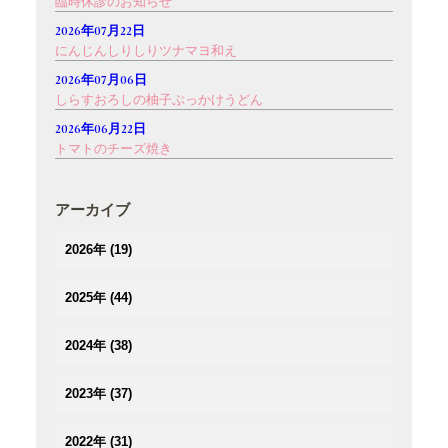
臨時休診のお知らせ
2026年07月22日
にんじんしりしりツナマヨ和え
2026年07月06日
しらすおろしの柚子ぶっかけうどん
2026年06月22日
トマトのチーズ焼き
アーカイブ
2026年
(19)
(1)
2025年
(44)
(3)
(4)
(2)
2024年
(38)
(3)
(3)
(5)
(3)
(3)
2023年
(37)
(3)
(3)
(2)
(3)
(4)
(5)
(2)
2022年
(31)